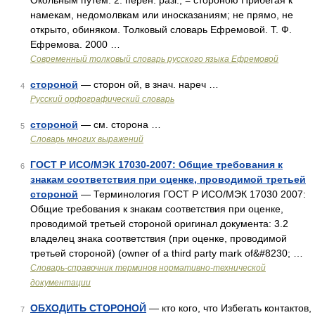
Окольным путем. 2. перен. разг.; = стороною Прибегая к
намекам, недомолвкам или иносказаниям; не прямо, не
открыто, обиняком. Толковый словарь Ефремовой. Т. Ф.
Ефремова. 2000 …
Современный толковый словарь русского языка Ефремовой
стороной
— сторон ой, в знач. нареч …
4
Русский орфографический словарь
стороной
— см. сторона …
5
Словарь многих выражений
ГОСТ Р ИСО/МЭК 17030-2007: Общие требования к
6
знакам соответствия при оценке, проводимой третьей
стороной
— Терминология ГОСТ Р ИСО/МЭК 17030 2007:
Общие требования к знакам соответствия при оценке,
проводимой третьей стороной оригинал документа: 3.2
владелец знака соответствия (при оценке, проводимой
третьей стороной) (owner of а third party mark of&#8230; …
Словарь-справочник терминов нормативно-технической
документации
ОБХОДИТЬ СТОРОНОЙ
— кто кого, что Избегать контактов,
7