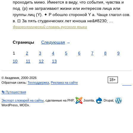
проходить мимо. Имеется в виду, что события, чувства и
под. (p) не затрагивают жизни или интересов лица или
группы лиц (Y). ✦ P обошло стороной Y а. Чаще глагол сов.
в. ⊡ За пять студенческих лет юноша не&#8230; …
Фразеологический словарь русского языка
Страницы
Следующая
→
1
2
3
4
5
6
7
8
9
10
11
12
13
© Академик, 2000-2026
18+
Обратная связь:
Техподдержка
,
Реклама на сайте
👣 Путешествия
Экспорт словарей на сайты
, сделанные на PHP,
Joomla,
Drupal,
WordPress, MODx.